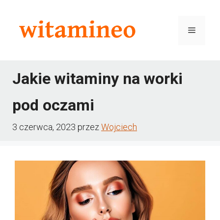
Przejdź
do
Menu
treści
Jakie witaminy na worki
pod oczami
3 czerwca, 2023
przez
Wojciech