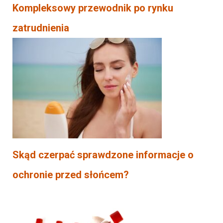
Kompleksowy przewodnik po rynku
zatrudnienia
Skąd czerpać sprawdzone informacje o
ochronie przed słońcem?