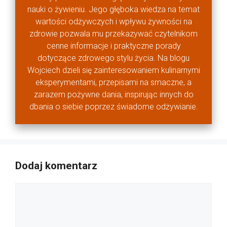
nauki o żywieniu. Jego głęboka wiedza na temat
wartości odżywczych i wpływu żywności na
zdrowie pozwala mu przekazywać czytelnikom
cenne informacje i praktyczne porady
dotyczące zdrowego stylu życia. Na blogu
Wojciech dzieli się zainteresowaniem kulinarnymi
eksperymentami, przepisami na smaczne, a
zarazem pożywne dania, inspirując innych do
dbania o siebie poprzez świadome odżywianie.
Dodaj komentarz
Komentarz