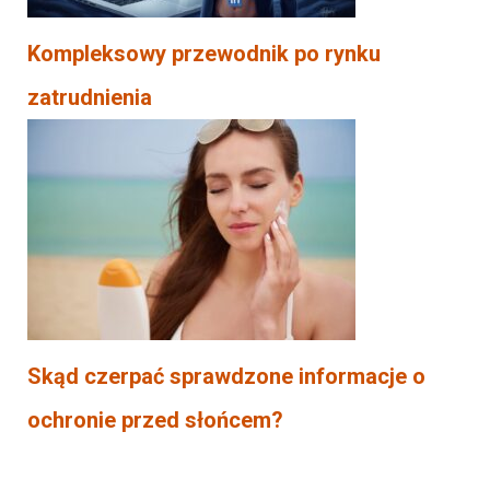
Kompleksowy przewodnik po rynku
zatrudnienia
Skąd czerpać sprawdzone informacje o
ochronie przed słońcem?