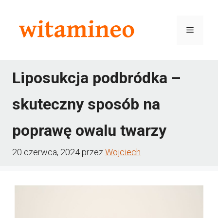
Przejdź
do
Menu
treści
Liposukcja podbródka –
skuteczny sposób na
poprawę owalu twarzy
20 czerwca, 2024
przez
Wojciech