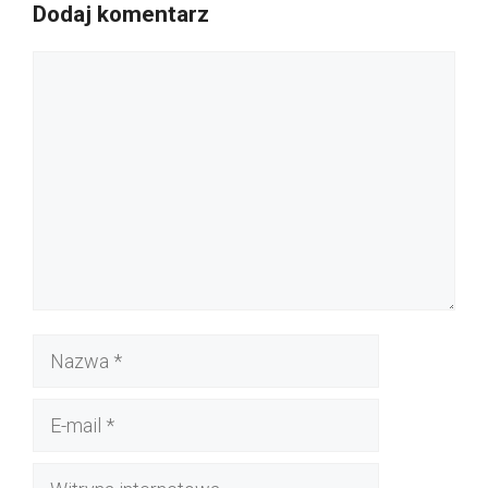
Dodaj komentarz
Komentarz
Nazwa
E-
mail
Witryna