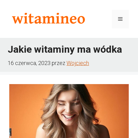
Przejdź
do
Menu
treści
Jakie witaminy ma wódka
16 czerwca, 2023
przez
Wojciech