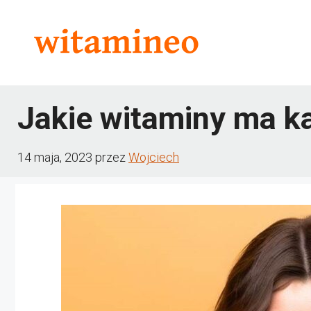
Przejdź
do
treści
Jakie witaminy ma k
14 maja, 2023
przez
Wojciech