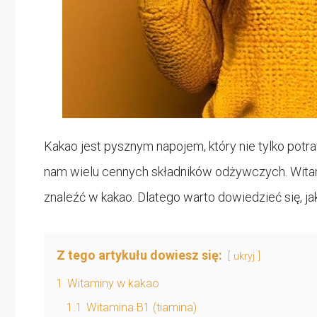
Kakao jest pysznym napojem, który nie tylko potra
nam wielu cennych składników odżywczych. Witam
znaleźć w kakao. Dlatego warto dowiedzieć się, j
Z tego artykułu dowiesz się:
ukryj
1
Witaminy w kakao
1.1
Witamina B1 (tiamina)