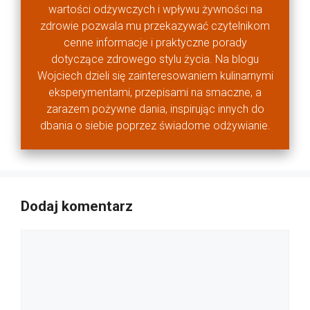
wartości odżywczych i wpływu żywności na
zdrowie pozwala mu przekazywać czytelnikom
cenne informacje i praktyczne porady
dotyczące zdrowego stylu życia. Na blogu
Wojciech dzieli się zainteresowaniem kulinarnymi
eksperymentami, przepisami na smaczne, a
zarazem pożywne dania, inspirując innych do
dbania o siebie poprzez świadome odżywianie.
Dodaj komentarz
Komentarz