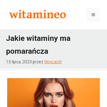
Przejdź
do
Menu
treści
Jakie witaminy ma
pomarańcza
13 lipca, 2023
przez
Wojciech