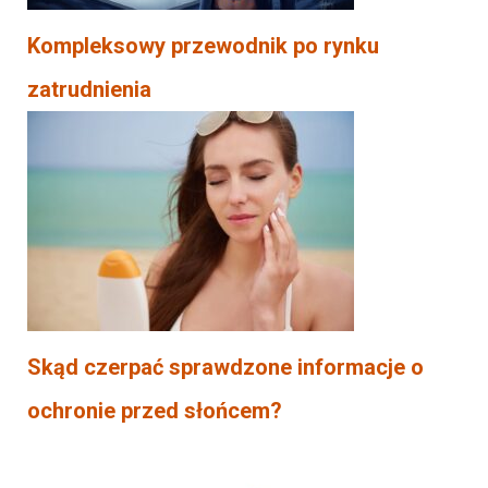
Kompleksowy przewodnik po rynku
zatrudnienia
Skąd czerpać sprawdzone informacje o
ochronie przed słońcem?