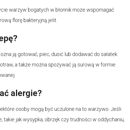
ożycie warzyw bogatych w błonnik może wspomagać
wą florę bakteryjną jelit.
repę?
żna ją gotować, piec, dusić lub dodawać do sałatek.
 potraw, a także można spożywać ją surową w formie
owanej.
ć alergie?
 niektóre osoby mogą być uczulone na to warzywo. Jeśli
, takie jak wysypka, obrzęk czy trudności w oddychaniu,