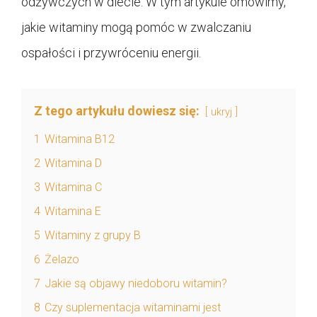
odżywczych w diecie. W tym artykule omówimy,
jakie witaminy mogą pomóc w zwalczaniu
ospałości i przywróceniu energii.
Z tego artykułu dowiesz się:
ukryj
1
Witamina B12
2
Witamina D
3
Witamina C
4
Witamina E
5
Witaminy z grupy B
6
Żelazo
7
Jakie są objawy niedoboru witamin?
8
Czy suplementacja witaminami jest