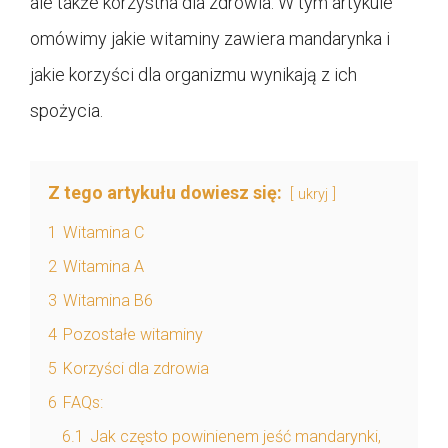
ale także korzystna dla zdrowia. W tym artykule
omówimy jakie witaminy zawiera mandarynka i
jakie korzyści dla organizmu wynikają z ich
spożycia.
Z tego artykułu dowiesz się:
ukryj
1
Witamina C
2
Witamina A
3
Witamina B6
4
Pozostałe witaminy
5
Korzyści dla zdrowia
6
FAQs:
6.1
Jak często powinienem jeść mandarynki,