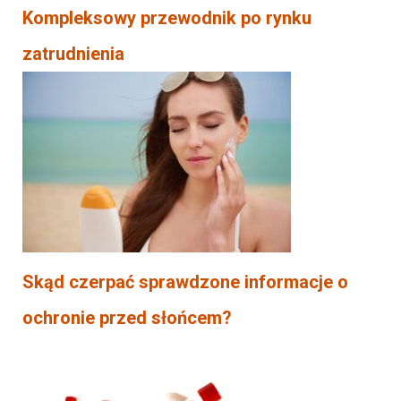
Kompleksowy przewodnik po rynku
zatrudnienia
Skąd czerpać sprawdzone informacje o
ochronie przed słońcem?