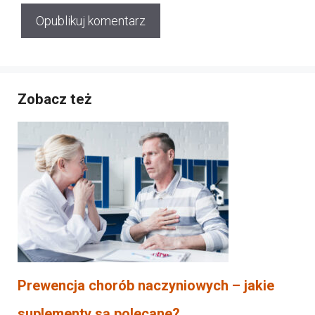
Zobacz też
Prewencja chorób naczyniowych – jakie
suplementy są polecane?