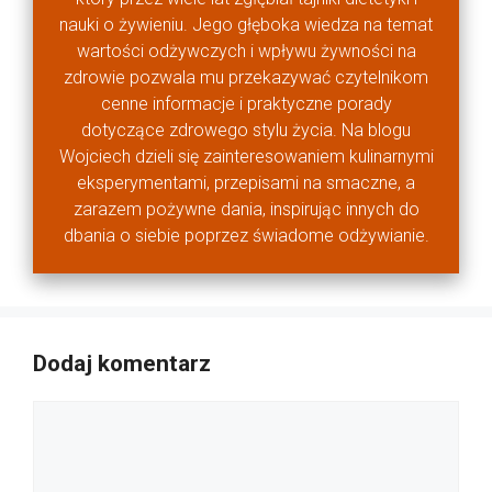
nauki o żywieniu. Jego głęboka wiedza na temat
wartości odżywczych i wpływu żywności na
zdrowie pozwala mu przekazywać czytelnikom
cenne informacje i praktyczne porady
dotyczące zdrowego stylu życia. Na blogu
Wojciech dzieli się zainteresowaniem kulinarnymi
eksperymentami, przepisami na smaczne, a
zarazem pożywne dania, inspirując innych do
dbania o siebie poprzez świadome odżywianie.
Dodaj komentarz
Komentarz