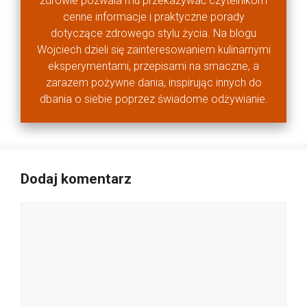
zdrowie pozwala mu przekazywać czytelnikom
cenne informacje i praktyczne porady
dotyczące zdrowego stylu życia. Na blogu
Wojciech dzieli się zainteresowaniem kulinarnymi
eksperymentami, przepisami na smaczne, a
zarazem pożywne dania, inspirując innych do
dbania o siebie poprzez świadome odżywianie.
Dodaj komentarz
Komentarz