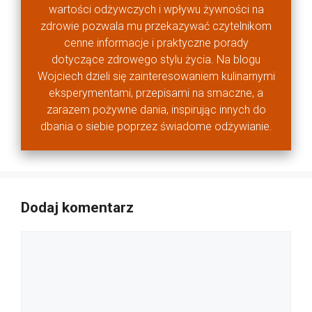
wartości odżywczych i wpływu żywności na
zdrowie pozwala mu przekazywać czytelnikom
cenne informacje i praktyczne porady
dotyczące zdrowego stylu życia. Na blogu
Wojciech dzieli się zainteresowaniem kulinarnymi
eksperymentami, przepisami na smaczne, a
zarazem pożywne dania, inspirując innych do
dbania o siebie poprzez świadome odżywianie.
Dodaj komentarz
Komentarz