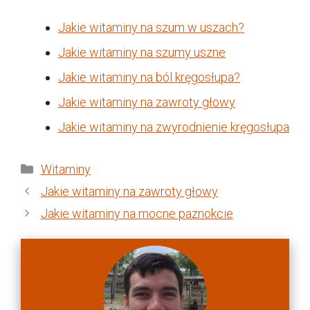
Jakie witaminy na szum w uszach?
Jakie witaminy na szumy uszne
Jakie witaminy na ból kręgosłupa?
Jakie witaminy na zawroty głowy
Jakie witaminy na zwyrodnienie kręgosłupa
Kategorie
Witaminy
Jakie witaminy na zawroty głowy
Jakie witaminy na mocne paznokcie