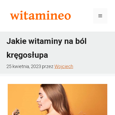
Przejdź
do
Menu
treści
Jakie witaminy na ból
kręgosłupa
25 kwietnia, 2023
przez
Wojciech