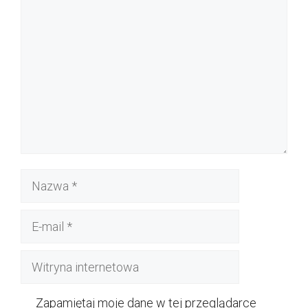
Komentarz
Nazwa
E-
mail
Witryna
internetowa
Zapamiętaj moje dane w tej przeglądarce