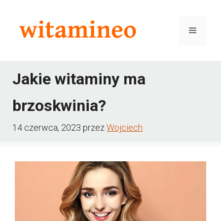
Przejdź
do
Menu
treści
Jakie witaminy ma
brzoskwinia?
14 czerwca, 2023
przez
Wojciech