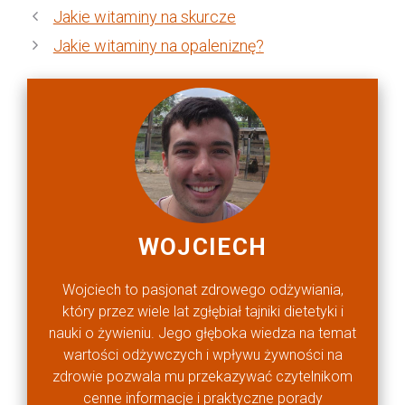
Jakie witaminy na skurcze
Jakie witaminy na opaleniznę?
WOJCIECH
Wojciech to pasjonat zdrowego odżywiania,
który przez wiele lat zgłębiał tajniki dietetyki i
nauki o żywieniu. Jego głęboka wiedza na temat
wartości odżywczych i wpływu żywności na
zdrowie pozwala mu przekazywać czytelnikom
cenne informacje i praktyczne porady