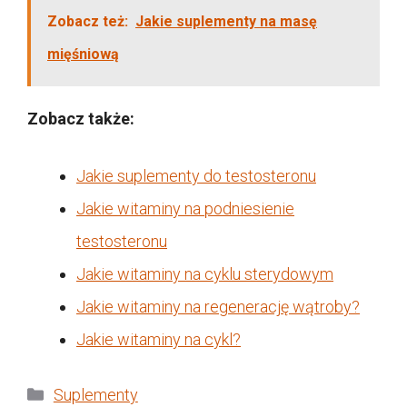
Zobacz też:
Jakie suplementy na masę
mięśniową
Zobacz także:
Jakie suplementy do testosteronu
Jakie witaminy na podniesienie
testosteronu
Jakie witaminy na cyklu sterydowym
Jakie witaminy na regenerację wątroby?
Jakie witaminy na cykl?
Kategorie
Suplementy