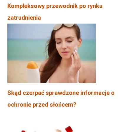
Kompleksowy przewodnik po rynku
zatrudnienia
Skąd czerpać sprawdzone informacje o
ochronie przed słońcem?