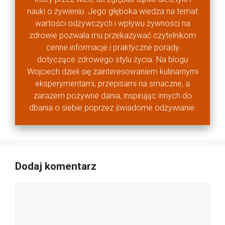
nauki o żywieniu. Jego głęboka wiedza na temat
wartości odżywczych i wpływu żywności na
zdrowie pozwala mu przekazywać czytelnikom
cenne informacje i praktyczne porady
dotyczące zdrowego stylu życia. Na blogu
Wojciech dzieli się zainteresowaniem kulinarnymi
eksperymentami, przepisami na smaczne, a
zarazem pożywne dania, inspirując innych do
dbania o siebie poprzez świadome odżywianie.
Dodaj komentarz
Komentarz