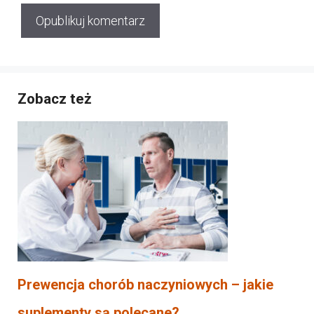
Zobacz też
Prewencja chorób naczyniowych – jakie
suplementy są polecane?